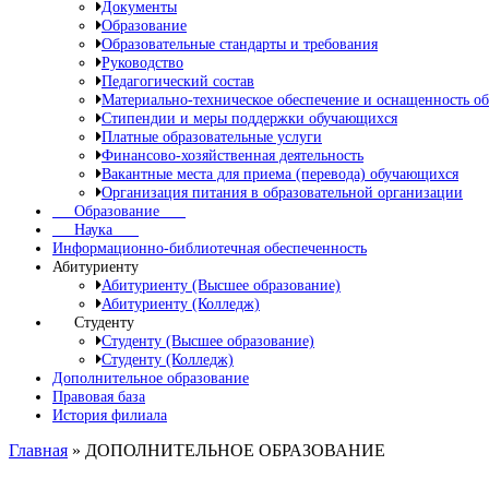
Документы
Образование
Образовательные стандарты и требования
Руководство
Педагогический состав
Материально-техническое обеспечение и оснащенность об
Стипендии и меры поддержки обучающихся
Платные образовательные услуги
Финансово-хозяйственная деятельность
Вакантные места для приема (перевода) обучающихся
Организация питания в образовательной организации
Образование
Наука
Информационно-библиотечная обеспеченность
Абитуриенту
Абитуриенту (Высшее образование)
Абитуриенту (Колледж)
Студенту
Студенту (Высшее образование)
Студенту (Колледж)
Дополнительное образование
Правовая база
История филиала
Главная
»
ДОПОЛНИТЕЛЬНОЕ ОБРАЗОВАНИЕ