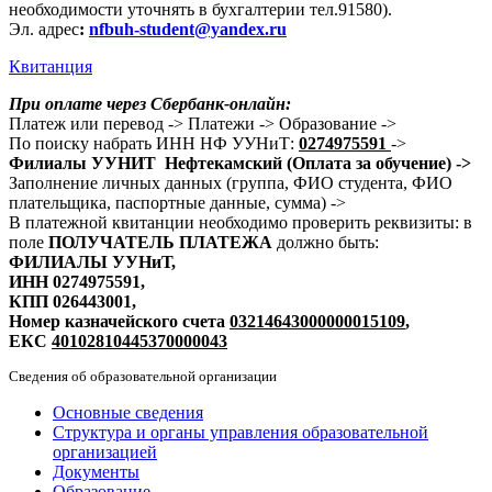
необходимости уточнять в бухгалтерии тел.91580).
Эл. адрес
:
nfbuh-student@yandex.ru
Квитанция
При оплате через Сбербанк-онлайн:
Платеж или перевод -> Платежи -> Образование ->
По поиску набрать ИНН НФ УУНиТ:
0274975591
->
Филиалы УУНИТ Нефтекамский (Оплата за обучение) ->
Заполнение личных данных (группа, ФИО студента, ФИО
плательщика, паспортные данные, сумма) ->
В платежной квитанции необходимо проверить реквизиты: в
поле
ПОЛУЧАТЕЛЬ ПЛАТЕЖА
должно быть:
ФИЛИАЛЫ УУНиТ,
ИНН 0274975591,
КПП 026443001,
Номер казначейского счета
03214643000000015109
,
ЕКС
40102810445370000043
Сведения об образовательной организации
Основные сведения
Структура и органы управления образовательной
организацией
Документы
Образование