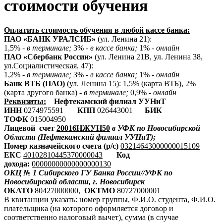
стоимости обучения
Оплатить стоимость обучения в любой кассе банка:
ПАО «БАНК УРАЛСИБ»
(ул. Ленина 21):
1,5% -
в терминале;
3% -
в кассе банка;
1% -
онлайн
ПАО «Сбербанк России»
(ул. Ленина 21В, ул. Ленина 38,
ул.Социалистическая, 47):
1,2% -
в терминале;
3% -
в кассе банка;
1% -
онлайн
Банк ВТБ (ПАО)
(ул. Ленина 15): 1,5% (карта ВТБ), 2%
(карта другого банка) -
в терминале;
0,9% -
онлайн
Реквизиты:
Нефтекамский филиал УУНиТ
ИНН
0274975591
КПП
026443001
БИК
ТОФК
015004950
Лицевой счет
20016НЖУН50
в УФК по Новосибирской
Области (Нефтекамский филиал УУНиТ);
Номер казначейского счета (р/с)
03214643000000015109
ЕКС
40102810445370000043
Код
дохода:
00000000000000000130
ОКЦ № 1 Сибирского ГУ Банка России//УФК по
Новосибирской области, г. Новосибирск
ОКАТО
80427000000,
ОКТМО
80727000001
В квитанции указать: номер группы, Ф.И.О. студента, Ф.И.О.
плательщика (на которого оформляется договор и
соответственно налоговый вычет), сумма (в случае