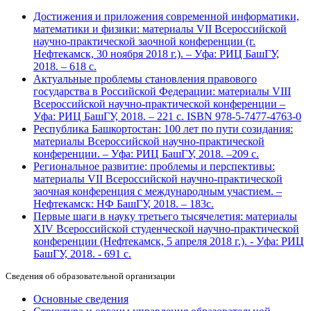
Достижения и приложения современной информатики,
математики и физики: материалы VII Всероссийской
научно-практической заочной конференции (г.
Нефтекамск, 30 ноября 2018 г.). – Уфа: РИЦ БашГУ,
2018. – 618 с.
Актуальные проблемы становления правового
государства в Российской Федерации: материалы VIII
Всероссийской научно-практической конференции –
Уфа: РИЦ БашГУ, 2018. – 221 с. ISBN 978-5-7477-4763-0
Республика Башкортостан: 100 лет по пути созидания:
материалы Всероссийской научно-практической
конференции. – Уфа: РИЦ БашГУ, 2018. –209 с.
Региональное развитие: проблемы и перспективы:
материалы VII Всероссийской научно-практической
заочная конференция с международным участием. –
Нефтекамск: НФ БашГУ, 2018. – 183с.
Первые шаги в науку третьего тысячелетия: материалы
XIV Всероссийской студенческой научно-практической
конференции (Нефтекамск, 5 апреля 2018 г.). - Уфа: РИЦ
БашГУ, 2018. - 691 с.
Сведения об образовательной организации
Основные сведения