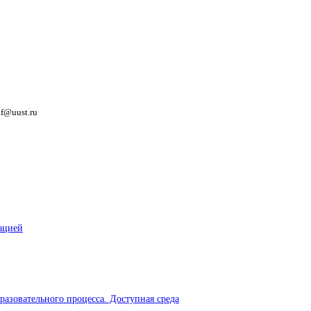
nf@uust.ru
ацией
разовательного процесса. Доступная среда