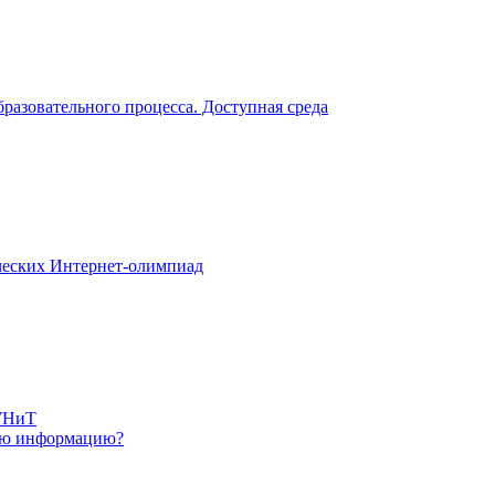
разовательного процесса. Доступная среда
еских Интернет-олимпиад
УНиТ
ную информацию?