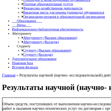
Платные образовательные услуги
Финансово-хозяйственная деятельность
Вакантные места для приема (перевода) обучающихся
Организация питания в образовательной организации
Образование
Наука
Информационно-библиотечная обеспеченность
Абитуриенту
Абитуриенту (Высшее образование)
Абитуриенту (Колледж)
Студенту
Студенту (Высшее образование)
Студенту (Колледж)
Дополнительное образование
Правовая база
История филиала
Главная
»
Результаты научной (научно- исследовательской) деят
Результаты научной (научно- 
Объем средств, поступивших от выполнения научно-исследова
работ и оказания научно-технических услуг по договорам с ор