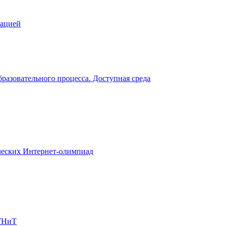
зацией
разовательного процесса. Доступная среда
еских Интернет-олимпиад
УНиТ