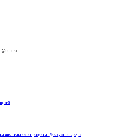
nf@uust.ru
ацией
разовательного процесса. Доступная среда