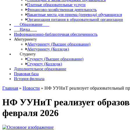
Платные образовательные услуги
Финансово-хозяйственная деятельность
Вакантные места для приема (перевода) обучающихся
Организация питания в образовательной организации
Образование
Наука
Информационно-библиотечная обеспеченность
Абитуриенту
Абитуриенту (Высшее образование)
Абитуриенту (Колледж)
Студенту
Студенту (Высшее образование)
Студенту (Колледж)
Дополнительное образование
Правовая база
История филиала
Главная
»
Новости
»
НФ УУНиТ реализует образовательный про
НФ УУНиТ реализует образов
февраля 2026