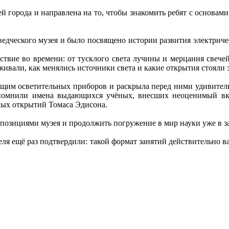
й города и направлена на то, чтобы знакомить ребят с основами
едческого музея и было посвящено истории развития электриче
ствие во времени: от тусклого света лучины и мерцания свеч
живали, как менялись источники света и какие открытия стояли 
ящим осветительных приборов и раскрыла перед ними удивитель
спомнили имена выдающихся учёных, внесших неоценимый вкл
ных открытий Томаса Эдисона.
позициями музея и продолжить погружение в мир науки уже в з
я ещё раз подтвердили: такой формат занятий действительно важ