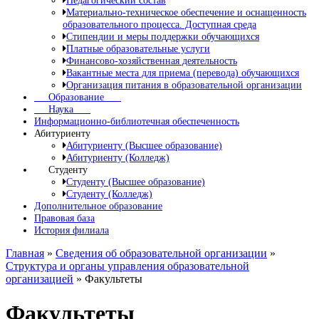
Педагогический состав
Материально-техническое обеспечение и оснащенность
образовательного процесса. Доступная среда
Стипендии и меры поддержки обучающихся
Платные образовательные услуги
Финансово-хозяйственная деятельность
Вакантные места для приема (перевода) обучающихся
Организация питания в образовательной организации
Образование
Наука
Информационно-библиотечная обеспеченность
Абитуриенту
Абитуриенту (Высшее образование)
Абитуриенту (Колледж)
Студенту
Студенту (Высшее образование)
Студенту (Колледж)
Дополнительное образование
Правовая база
История филиала
Главная
»
Сведения об образовательной организации
»
Структура и органы управления образовательной
организацией
»
Факультеты
Факультеты