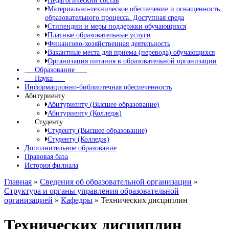
Педагогический состав
Материально-техническое обеспечение и оснащенность
образовательного процесса. Доступная среда
Стипендии и меры поддержки обучающихся
Платные образовательные услуги
Финансово-хозяйственная деятельность
Вакантные места для приема (перевода) обучающихся
Организация питания в образовательной организации
Образование
Наука
Информационно-библиотечная обеспеченность
Абитуриенту
Абитуриенту (Высшее образование)
Абитуриенту (Колледж)
Студенту
Студенту (Высшее образование)
Студенту (Колледж)
Дополнительное образование
Правовая база
История филиала
Главная
»
Сведения об образовательной организации
»
Структура и органы управления образовательной
организацией
»
Кафедры
»
Технических дисциплин
Технических дисциплин