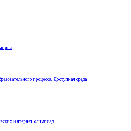
зацией
разовательного процесса. Доступная среда
еских Интернет-олимпиад