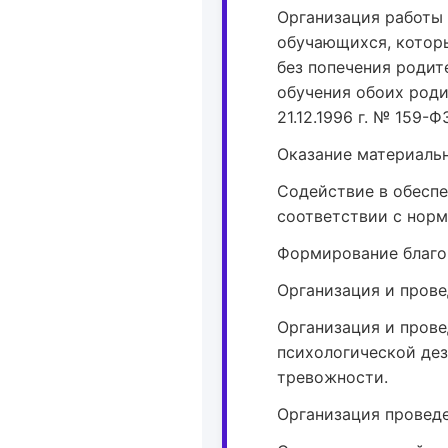
Организация работы
обучающихся, которы
без попечения родит
обучения обоих роди
21.12.1996 г. № 159-ФЗ
Оказание материаль
Содействие в обесп
соответствии с норм
Формирование благоп
Организация и пров
Организация и пров
психологической де
тревожности.
Организация провед