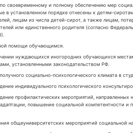
 по своевременному и полному обеспечению мер соци
е в установленном порядке отнесены к детям-сирота
елей, лицам из числа детей-сирот, а также лицам, пот
телей или единственного родителя (согласно Федераль
).
ной помощи обучающимся.
ечении нуждающихся иногородних обучающихся места
ами, установленными законодательством РФ.
олучного социально-психологического климата в студ
едение индивидуального психологического консультир
едение профилактических мероприятий, направленных 
задаптации, повышение социальной компетентности и 
ения общеуниверситетских мероприятий социальной на