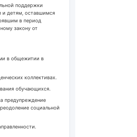
альной поддержки
м и детям, оставшимся
ерявшим в период
ному закону от
ми в общежитии в
енческих коллективах.
ования обучающихся.
на предупреждение
преодоление социальной
правленности.