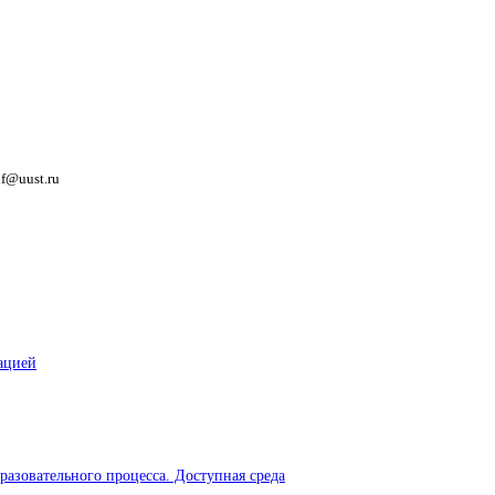
nf@uust.ru
ацией
разовательного процесса. Доступная среда